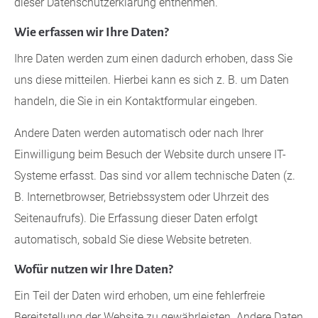
dieser Datenschutzerklärung entnehmen.
Drop us a line
Wie erfassen wir Ihre Daten?
info@yourdomain.com
Ihre Daten werden zum einen dadurch erhoben, dass Sie
uns diese mitteilen. Hierbei kann es sich z. B. um Daten
About us
handeln, die Sie in ein Kontaktformular eingeben.
Lorem ipsum dolor sit amet, consectetuer adipiscing
Andere Daten werden automatisch oder nach Ihrer
elit.
Einwilligung beim Besuch der Website durch unsere IT-
Aenean commodo ligula eget dolor. Aenean massa.
Systeme erfasst. Das sind vor allem technische Daten (z.
Cum sociis natoque penatibus et magnis dis
B. Internetbrowser, Betriebssystem oder Uhrzeit des
parturient montes, nascetur ridiculus mus. Donec
Seitenaufrufs). Die Erfassung dieser Daten erfolgt
quam felis, ultricies nec.
automatisch, sobald Sie diese Website betreten.
Wofür nutzen wir Ihre Daten?
Ein Teil der Daten wird erhoben, um eine fehlerfreie
Bereitstellung der Website zu gewährleisten. Andere Daten