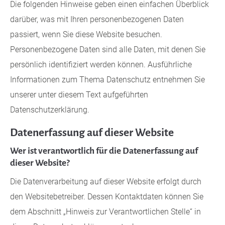
Die folgenden Hinweise geben einen einfachen Überblick
darüber, was mit Ihren personenbezogenen Daten
24h
passiert, wenn Sie diese Website besuchen.
/ 365days
Personenbezogene Daten sind alle Daten, mit denen Sie
persönlich identifiziert werden können. Ausführliche
Informationen zum Thema Datenschutz entnehmen Sie
We offer support for our customers
unserer unter diesem Text aufgeführten
Mon - Fri 8:00am - 5:00pm
(GMT +1)
Datenschutzerklärung.
Get in touch
Datenerfassung auf dieser Website
Cybersteel Inc.
Wer ist verantwortlich für die Datenerfassung auf
376-293 City Road, Suite 600
dieser Website?
San Francisco, CA 94102
Die Datenverarbeitung auf dieser Website erfolgt durch
den Websitebetreiber. Dessen Kontaktdaten können Sie
Have any questions?
dem Abschnitt „Hinweis zur Verantwortlichen Stelle“ in
+44 1234 567 890